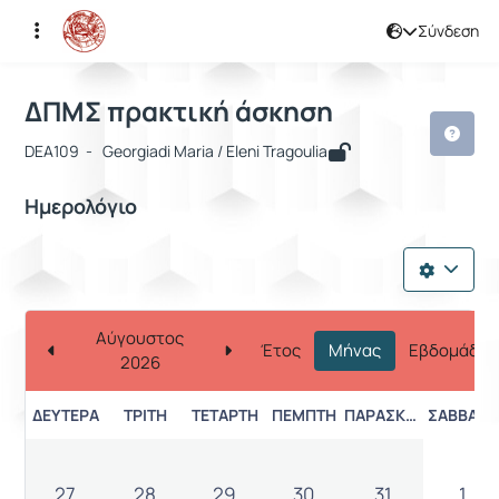
Σύνδεση
Μάθημα : ΔΠΜΣ πρακτική άσκηση
Κωδικός : DEA109
ΔΠΜΣ πρακτική άσκηση
DEA109 - Georgiadi Maria / Eleni Tragoulia
Ημερολόγιο
Αύγουστος
Έτος
Μήνας
Εβδομάδα
2026
ΔΕΥΤΈΡΑ
ΤΡΊΤΗ
ΤΕΤΆΡΤΗ
ΠΈΜΠΤΗ
ΠΑΡΑΣΚΕΥΉ
ΣΆΒΒΑΤΟ
27
28
29
30
31
1